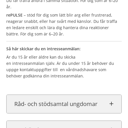
Du får träffa andra i samma situation. För dig som är 6–20
år.
rePULSE
– stöd för dig som lätt blir arg eller frustrerad,
reagerar snabbt, eller har svårt med känslor. Du får träffa
en ledare enskilt och lära dig hantera dina reaktioner
bättre. För dig som är 6–20 år.
Så här skickar du en intresseanmälan:
Är du 15 år eller äldre kan du skicka
en intresseanmälan själv. Är du under 15 år behöver du
uppge kontaktuppgifter till en vårdnadshavare som
behöver godkänna din intresseanmälan.
Råd- och stödsamtal ungdomar