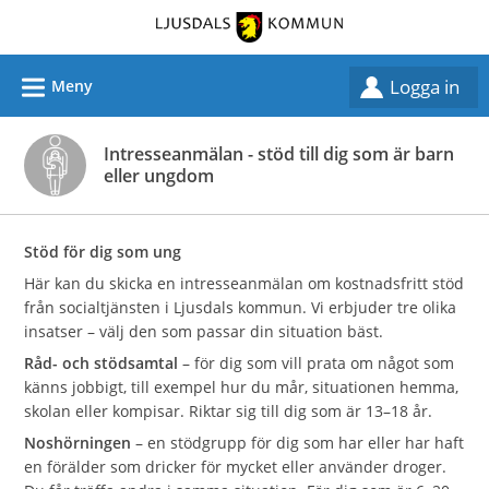
Välkommen
till
självservice
L
Logga in
Meny
-
Ljusdals
Intresseanmälan - stöd till dig som är barn
kommun
eller ungdom
Stöd för dig som ung
Här kan du skicka en intresseanmälan om kostnadsfritt stöd
från socialtjänsten i Ljusdals kommun. Vi erbjuder tre olika
insatser – välj den som passar din situation bäst.
Råd- och stödsamtal
– för dig som vill prata om något som
känns jobbigt, till exempel hur du mår, situationen hemma,
skolan eller kompisar. Riktar sig till dig som är 13–18 år.
Noshörningen
– en stödgrupp för dig som har eller har haft
en förälder som dricker för mycket eller använder droger.