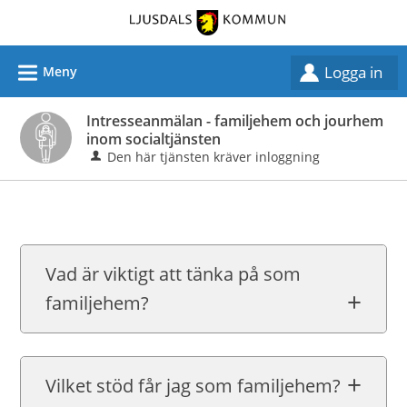
Välkommen
till
självservice
L
Logga in
Meny
-
Ljusdals
Intresseanmälan - familjehem och jourhem
kommun
inom socialtjänsten
Den här tjänsten kräver inloggning
Vad är viktigt att tänka på som
familjehem?
Vilket stöd får jag som familjehem?