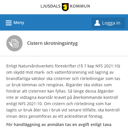
Välkommen
till
självservice
L
Logga in
Meny
-
Ljusdals
kommun
Cistern skrotningsintyg
Enligt Naturvårdsverkets föreskrifter (1§ 7 kap NFS 2021:10)
om skydd mot mark- och vattenförorening vid lagring av
brandfarliga vätskor ska cisterner och rörledningar som tas
ur bruk tömmas och rengöras. Åtgärder ska vidtas som
hindrar att cisternen kan fyllas. Så länge dessa åtgärder
inte är vidtagna kvarstår kravet på återkommande kontroll
enligt NFS 2021:10. Om cistern och rörledning som har
tagits ur bruk åter tas i bruk vid senare tillfälle, ska kontroll
innan dess genomföras av ett ackrediterat företag.
För handläggning av anmälan tas en avgift enligt taxa