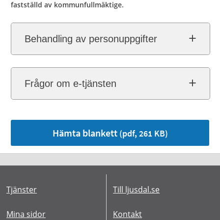
fastställd av kommunfullmäktige.
Behandling av personuppgifter
Frågor om e-tjänsten
Hämta blankett
(pdf, 261 KB)
Tjänster
Till ljusdal.se
Mina sidor
Kontakt