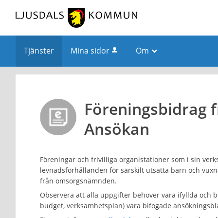
Välkommen
till
självservice
-
Tjänster
Mina sidor
Om
_
Ljusdals
kommun
Föreningsbidrag 
Ansökan
Föreningar och frivilliga organistationer som i sin ver
levnadsförhållanden för särskilt utsatta barn och vu
från omsorgsnämnden.
Observera att alla uppgifter behöver vara ifyllda och
budget, verksamhetsplan) vara bifogade ansökningsbl