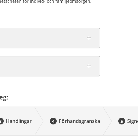
etschefen för Individ- och familjeomsorgen,
eg:
Handlingar
Förhandsgranska
Sign