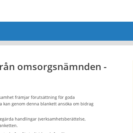
från omsorgsnämnden -
ksamhet främjar förutsättning för goda
xna kan genom denna blankett ansöka om bidrag
 begärda handlingar (verksamhetsberättelse,
anketten.